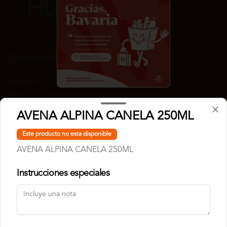
Conócenos
Despacho
Términos y condiciones
Política de privacidad
AVENA ALPINA CANELA 250ML
Redes sociales
Este producto no esta disponible
AVENA ALPINA CANELA 250ML
Instagram
Instrucciones especiales
Mi cuenta
Pedir
Iniciar sesión