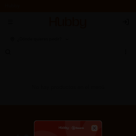
Hubby
Abrir menu de navegación
Login
¿Dónde quieres pedir?
No hay productos en el menú
Close