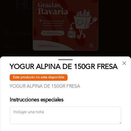
Conócenos
Despacho
Términos y condiciones
Política de privacidad
YOGUR ALPINA DE 150GR FRESA
Redes sociales
Este producto no esta disponible
YOGUR ALPINA DE 150GR FRESA
Instagram
Instrucciones especiales
Mi cuenta
Pedir
Iniciar sesión