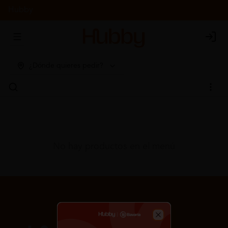
Hubby
Abrir menu de navegación
Login
¿Dónde quieres pedir?
No hay productos en el menú
Close