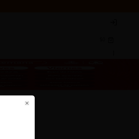
Login
$0
se
Close