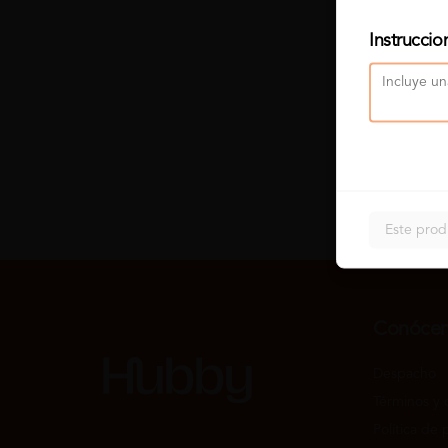
Instruccio
Este prod
Conóce
Despacho
Términos y 
Política de 