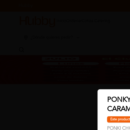
Hubby
Inicio
Ordenar
Cotiza Catering
¿Dónde quieres pedir?
PONK
CARAM
Este product
PONKI CH