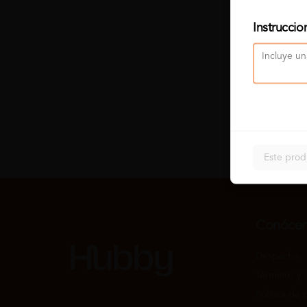
Instruccio
Este prod
Conóce
Despacho
Términos y 
Política de 