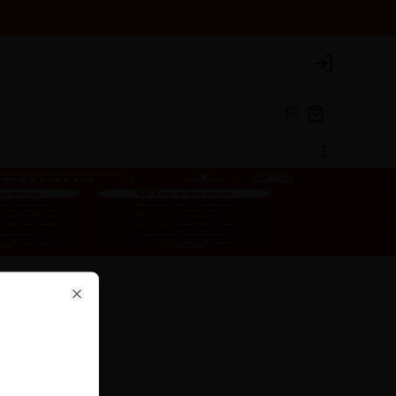
Login
$0
se
Close