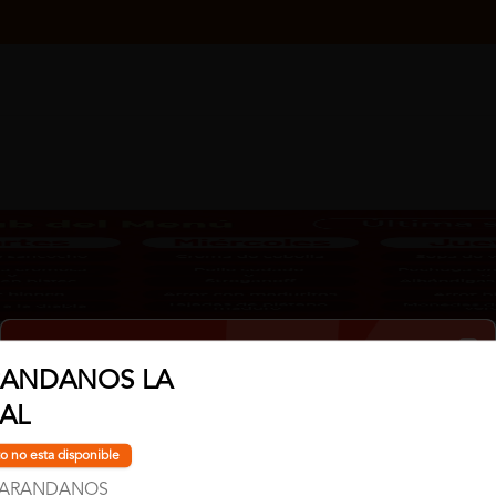
Clo
RANDANOS LA
IAL
No hay productos en el menú
o no esta disponible
 ARANDANOS