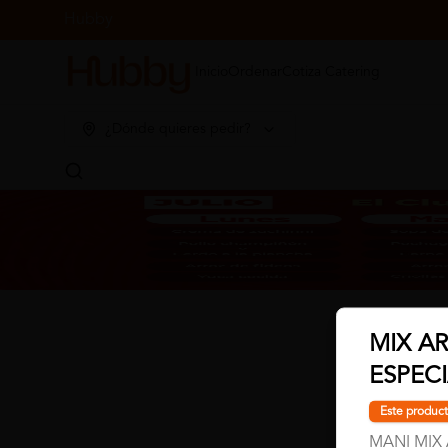
Hubby
Inicio
Ordenar
Cotiza Catering
¿Dónde quieres pedir?
MIX A
ESPEC
Este product
MANI MIX