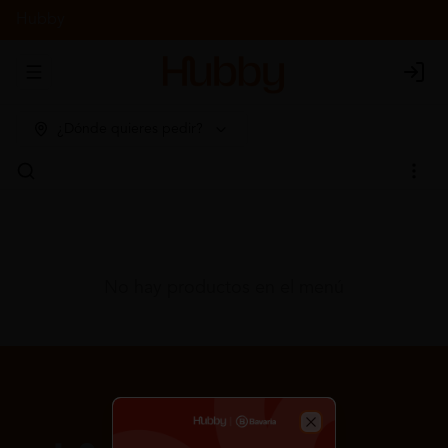
Hubby
Abrir menu de navegación
Login
¿Dónde quieres pedir?
No hay productos en el menú
Close