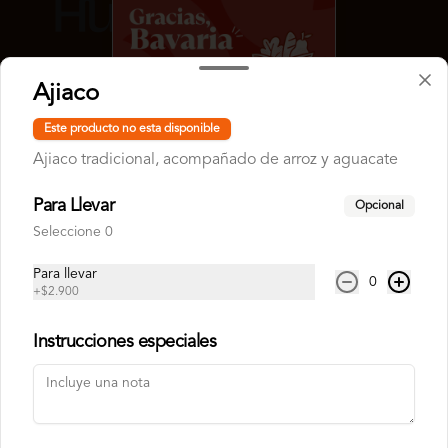
Ajiaco
Conócenos
Este producto no esta disponible
Ajiaco tradicional, acompañado de arroz y aguacate
Despacho
Términos y condiciones
Para Llevar
Opcional
Política de privacidad
Seleccione 0
Redes sociales
Para llevar
0
+
$2.900
Instagram
Instrucciones especiales
Mi cuenta
Pedir
Iniciar sesión