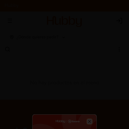
Hubby
Abrir menu de navegación
Login
¿Dónde quieres pedir?
No hay productos en el menú
Close