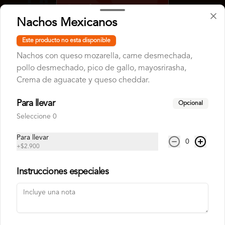
Nachos Mexicanos
Este producto no esta disponible
Nachos con queso mozarella, carne desmechada,
Conócenos
pollo desmechado, pico de gallo, mayosrirasha,
Crema de aguacate y queso cheddar.
Despacho
Términos y condiciones
Para llevar
Opcional
Política de privacidad
Seleccione 0
Redes sociales
Para llevar
0
+
$2.900
Instagram
Instrucciones especiales
Mi cuenta
Pedir
Iniciar sesión